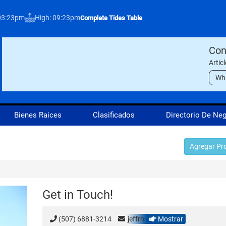
03:23pm
High: 09:23pm
Complete Tides Table
Con
Artic
Wh
Bienes Raices
Clasificados
Directorio De Ne
Agregar Pr
Get in Touch!
(507) 6881-3214
jeffrh
Mostrar