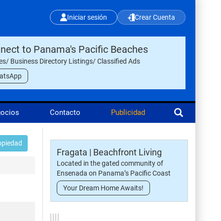
Iniciar sesión
Crear Cuenta
nect to Panama's Pacific Beaches
les/ Business Directory Listings/ Classified Ads
atsApp
gocios
Contacto
Publicidad
opiedad
Fragata | Beachfront Living
Located in the gated community of
Ensenada on Panama’s Pacific Coast
Your Dream Home Awaits!