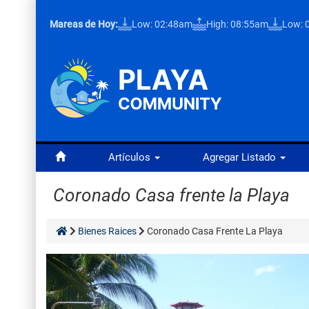
Mareas de Hoy:
Low: 02:48am
High: 08:55am
Low: 
Artículos
Agregar Listado
Coronado Casa frente la Playa
Bienes Raices
Coronado Casa Frente La Playa