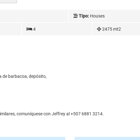
Tipo:
Houses
4
2475 mt2
ea de barbacoa, depósito,
imilares, comuníquese con Jeffrey al +507 6881 3214.