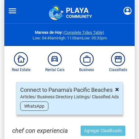
Mareas de Hoy:
(Complete Tides Table)
Low: 04:49am
High: 11:06am
Low: 05:33pm
Real Estate
Rental Cars
Business
Classifieds
×
Connect to Panama's Pacific Beaches
Articles/ Business Directory Listings/ Classified Ads
WhatsApp
chef con experiencia
Agregar Clasificado