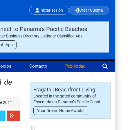
Iniciar sesión
Crear Cuenta
nect to Panama's Pacific Beaches
les/ Business Directory Listings/ Classified Ads
atsApp
gocios
Contacto
Publicidad
1 de
Fragata | Beachfront Living
Located in the gated community of
Ensenada on Panama’s Pacific Coast
De 2011
Your Dream Home Awaits!