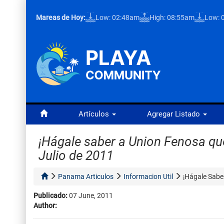
Mareas de Hoy:
Low: 02:48am
High: 08:55am
Low: 
Artículos
Agregar Listado
¡Hágale saber a Union Fenosa que 
Julio de 2011
Panama Articulos
Informacion Util
¡Hágale Saber
Publicado:
07 June, 2011
Author: