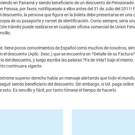
 viviendo en Panamá y siendo beneficiario de un descuento de Pensionado e
n Fenosa, por favor, notifíqueselo a ellos antes del 31 de Julio del 2011!
l descuento, la persona que figura en la boleta debe presentarse en una o
copia de su pasaporte y carnet de identificación. Como siempre, seria u
 Este trámite puede realizarse en cualquier oficina comercial de Union Fen
ncillo.
i Ud. tiene pocos conocimientos de Español como muchos de nosotros, si
n el descuento (Aplic. Desc.) que se encuentra en ?Detalle de su Factura?
io del descuento, y luego escriba las palaras ?Fe de Vida? bajo el mismo.
nto continuara vigente.
 extreme superior derecho había un mensaje alertando que todo el mundo
eguir siendo beneficiario del descuento. Sin embargo, si Ud. paga online 
 esto. Es sencillo y fácil, por tanto tómese el tiempo de hacerlo.