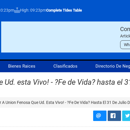
03:23pm
High: 09:23pm
Complete Tides Table
Con
Artic
Wh
Bienes Raices
Clasificados
Directorio De Ne
Ud. esta Vivo! - ?Fe de Vida? hasta el 3
 A Union Fenosa Que Ud. Esta Vivo! - ?Fe De Vida? Hasta El 31 De Julio 