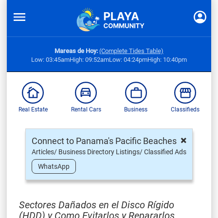
Mareas de Hoy:
(Complete Tides Table)
Low: 03:45am
High: 09:52am
Low: 04:24pm
High: 10:40pm
Real Estate
Rental Cars
Business
Classifieds
×
Connect to Panama's Pacific Beaches
Articles/ Business Directory Listings/ Classified Ads
WhatsApp
Sectores Dañados en el Disco Rígido
(HDD) y Como Evitarlos y Repararlos