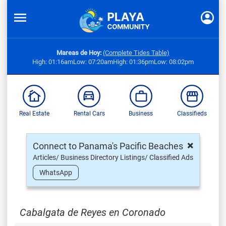
Mareas de Hoy:
(Complete Tides Table)
High: 01:16am
Low: 07:20am
High: 01:36pm
Low: 08:02pm
Real Estate
Rental Cars
Business
Classifieds
×
Connect to Panama's Pacific Beaches
Articles/ Business Directory Listings/ Classified Ads
WhatsApp
Cabalgata de Reyes en Coronado