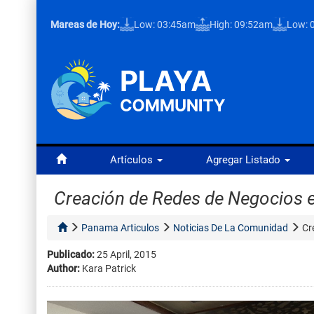
Mareas de Hoy:
Low: 03:45am
High: 09:52am
Low: 
Artículos
Agregar Listado
Creación de Redes de Negocios e
Panama Articulos
Noticias De La Comunidad
Cr
Publicado:
25 April, 2015
Author:
Kara Patrick