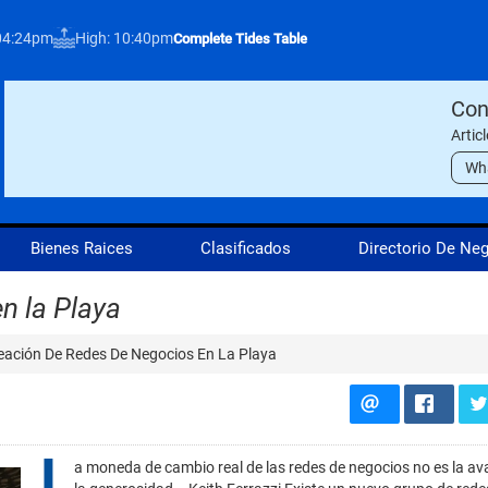
04:24pm
High: 10:40pm
Complete Tides Table
Con
Artic
Wh
Bienes Raices
Clasificados
Directorio De Ne
n la Playa
eación De Redes De Negocios En La Playa
L
a moneda de cambio real de las redes de negocios no es la ava