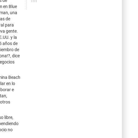
s de
m en Blue
ehman, una
tas de
ral para
eva gente.
.UU. y la
5 años de
 miembro de
ona!?, dice
negocios
omina Beach
ar en lo
aborar e
tan,
 otros
 libre,
ependiendo
ocio no