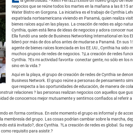
la generosidad. - Keith Ferrazzi Existe un nuevo grupo de rede
negocios que se reúne todos los martes en la mañana a las 8:15 a
Water Bistro en Gorgona. La iniciativa es el trabajo de Cynthia L
expatriada norteamericana viviendo en Panamá, quien realiza visi
bienes raíces aquí en las playas. La creación de redes es algo natu
Cynthia, quien está llena de ideas de negocios y adora conocer nu
Ella fundó una sede de Business Networking International en los EE
lideró por más de dos años antes de mudarse a Panamá. En sus 1
agente de bienes raíces licenciada en los EE.UU., Cynthia ha sido
muchos grupos de redes de negocios. ?¡La creación de redes funci
Cynthia. ?Es mi actividad favorita- conectar gente, no sólo en los 
sino en la vida.?
Aquí en la playa, el grupo de creación de redes de Cynthia se den
Business Network. El grupo reúne a personas de pensamiento simil
que respecta a las oportunidades de educación, de manera de col
onstruir relaciones ? las personas realizan negocios con aquellos que gus
idad de conocernos mejor mutuamente y sentirnos confiados al referir a
do en forma continua. En este momento el grupo es informal y de acceso
 la membresía del grupo. Las cosas podrían cambiar sobre la marcha, d
ndo está invitado?, dice Cynthia. ?La creación de redes es global. Su neg
como requisito para asistir.?