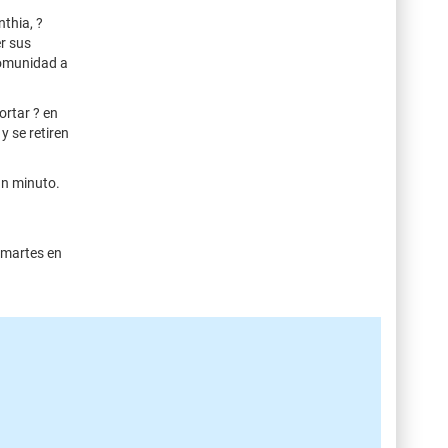
thia, ?
r sus
comunidad a
ortar ? en
y se retiren
un minuto.
 martes en