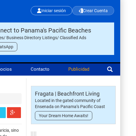
Iniciar sesión
Crear Cuenta
nect to Panama's Pacific Beaches
les/ Business Directory Listings/ Classified Ads
atsApp
gocios
Contacto
Publicidad
Fragata | Beachfront Living
Located in the gated community of
Ensenada on Panama’s Pacific Coast
Your Dream Home Awaits!
ricia, sino