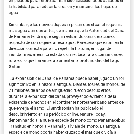
empleados para reforestar han sido seleccionados basados en
la habilidad para reducir la erosión y mantener los flujos de
agua.
Sin embargo los nuevos diques implican que el canal requerirá
más agua aún que antes, de manera que la Autoridad del Canal
de Panamá tendrá que seguir realizando consideraciones
respecto de cómo generar esa agua. Pareciera que están en la
dirección correcta para no repetir la historia, en lugar de
inundar más áreas forestadas sin reubicar a las comunidades
rurales, lo que harán será aumentar la profundidad del Lago
Gatún.
La expansión del Canal de Panamá puede haber jugado un rol
significativo en la historia antigua. Dientes fósiles de monos, de
21 millones de años de antigüedad fueron descubiertos
durante la expansión del canal, proveyendo evidencia de la
existencia de monos en el continente norteamericano antes de
que emerja el istmo. El Smithsonian ha publicado el
descubrimiento en su periódico online, Nature Today,
denominando a la nueva especie de mono como Panamacebus
Transitus en honor a Panamá y al viaje del mono. La antigua
especie de mono podría haber cruzado el mar que dividía a