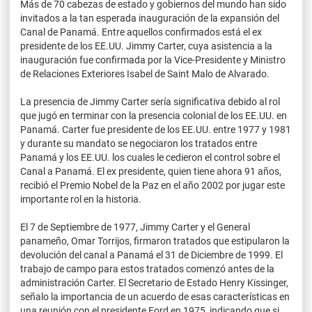
Más de 70 cabezas de estado y gobiernos del mundo han sido
invitados a la tan esperada inauguración de la expansión del
Canal de Panamá. Entre aquellos confirmados está el ex
presidente de los EE.UU. Jimmy Carter, cuya asistencia a la
inauguración fue confirmada por la Vice-Presidente y Ministro
de Relaciones Exteriores Isabel de Saint Malo de Alvarado.
La presencia de Jimmy Carter sería significativa debido al rol
que jugó en terminar con la presencia colonial de los EE.UU. en
Panamá. Carter fue presidente de los EE.UU. entre 1977 y 1981
y durante su mandato se negociaron los tratados entre
Panamá y los EE.UU. los cuales le cedieron el control sobre el
Canal a Panamá. El ex presidente, quien tiene ahora 91 años,
recibió el Premio Nobel de la Paz en el año 2002 por jugar este
importante rol en la historia.
El 7 de Septiembre de 1977, Jimmy Carter y el General
panameño, Omar Torrijos, firmaron tratados que estipularon la
devolución del canal a Panamá el 31 de Diciembre de 1999. El
trabajo de campo para estos tratados comenzó antes de la
administración Carter. El Secretario de Estado Henry Kissinger,
señalo la importancia de un acuerdo de esas características en
una reunión con el presidente Ford en 1975, indicando que si