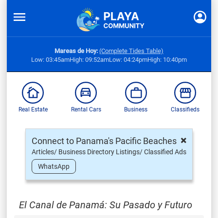
Mareas de Hoy:
(Complete Tides Table)
Low: 03:45am
High: 09:52am
Low: 04:24pm
High: 10:40pm
Real Estate
Rental Cars
Business
Classifieds
×
Connect to Panama's Pacific Beaches
Articles/ Business Directory Listings/ Classified Ads
WhatsApp
El Canal de Panamá: Su Pasado y Futuro