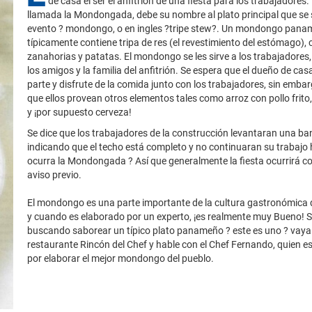
de casa el ser el anfitrión de una fiesta para los trabajadores. 
llamada la Mondongada, debe su nombre al plato principal que se s
evento ? mondongo, o en ingles ?tripe stew?. Un mondongo pan
típicamente contiene tripa de res (el revestimiento del estómago), 
zanahorias y patatas. El mondongo se les sirve a los trabajadores,
los amigos y la familia del anfitrión. Se espera que el dueño de ca
parte y disfrute de la comida junto con los trabajadores, sin embar
que ellos provean otros elementos tales como arroz con pollo frito
y ¡por supuesto cerveza!
Se dice que los trabajadores de la construcción levantaran una ba
indicando que el techo está completo y no continuaran su trabajo
ocurra la Mondongada ? Así que generalmente la fiesta ocurrirá c
aviso previo.
El mondongo es una parte importante de la cultura gastronómica
y cuando es elaborado por un experto, ¡es realmente muy Bueno! S
buscando saborear un típico plato panameño ? este es uno ? vaya
restaurante Rincón del Chef y hable con el Chef Fernando, quien es
por elaborar el mejor mondongo del pueblo.