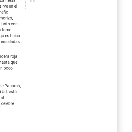
La fiesta,
irve en el
ameño
chorizo,
 junto con
sa tome
go es típico
, ensaladas
ndera roja
 hasta que
on poco
 de Panamá,
i Ud. está
 al
 celebre