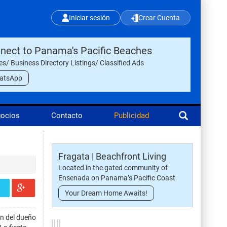
Iniciar sesión
Crear Cuenta
nect to Panama's Pacific Beaches
les/ Business Directory Listings/ Classified Ads
atsApp
gocios
Contacto
Publicidad
Fragata | Beachfront Living
Located in the gated community of
Ensenada on Panama’s Pacific Coast
Your Dream Home Awaits!
ón del dueño