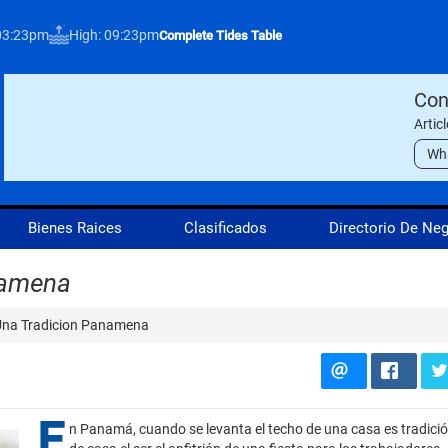
03:23pm
High: 09:23pm
Complete Tides Table
Con
Artic
Wh
Bienes Raices
Clasificados
Directorio De Ne
namena
na Tradicion Panamena
E
n Panamá, cuando se levanta el techo de una casa es tradici