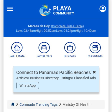
Mareas de Hoy:
(Complete Tides Table)
Low: 03:45am
High: 09:52am
Low: 04:24pm
High: 10:40pm
Real Estate
Rental Cars
Business
Classifieds
×
Connect to Panama's Pacific Beaches
Articles/ Business Directory Listings/ Classified Ads
WhatsApp
Coronado Trending Tags
Ministry Of Health