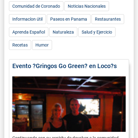
Comunidad de Coronado
Noticias Nacionales
Informacíon útil
Paseos en Panama
Restaurantes
Aprenda Español
Naturaleza
Salud y Ejercicio
Recetas
Humor
Evento ?Gringos Go Green? en Loco?s
Continuando con su espíritu de devolver a la comunidad