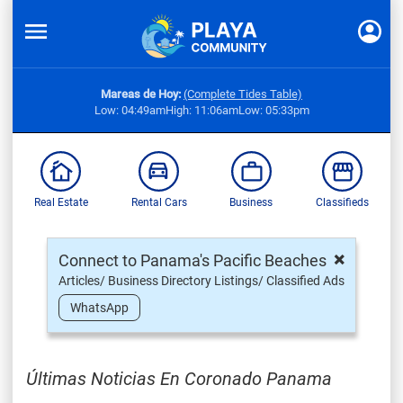
Mareas de Hoy:
(Complete Tides Table)
Low: 04:49am
High: 11:06am
Low: 05:33pm
Real Estate
Rental Cars
Business
Classifieds
×
Connect to Panama's Pacific Beaches
Articles/ Business Directory Listings/ Classified Ads
WhatsApp
Últimas Noticias En Coronado Panama