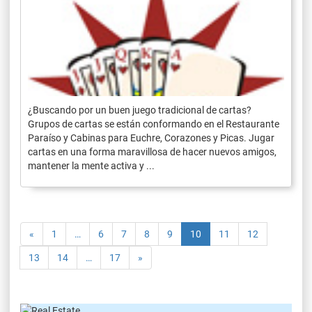
¿Buscando por un buen juego tradicional de cartas?
Grupos de cartas se están conformando en el Restaurante
Paraíso y Cabinas para Euchre, Corazones y Picas. Jugar
cartas en una forma maravillosa de hacer nuevos amigos,
mantener la mente activa y ...
«
1
…
6
7
8
9
10
11
12
13
14
…
17
»